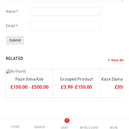
Name
*
Email
*
RELATED
View All
Grouped Product
Kaze Dama Pi
Paze Sima Kite
£
3.99
£
150.00
£
550.
£
150.00
£
500.00
–
–
0
HOME
SEARCH
CART
MY ACCOUNT
MORE