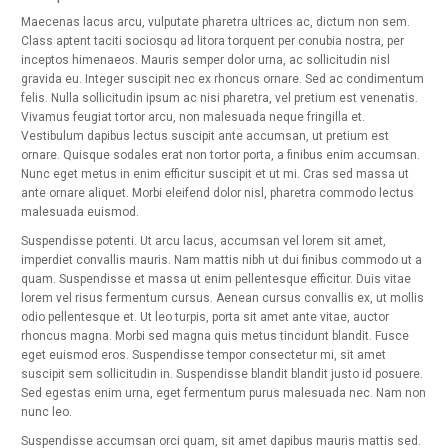
Maecenas lacus arcu, vulputate pharetra ultrices ac, dictum non sem.
Class aptent taciti sociosqu ad litora torquent per conubia nostra, per
inceptos himenaeos. Mauris semper dolor urna, ac sollicitudin nisl
gravida eu. Integer suscipit nec ex rhoncus ornare. Sed ac condimentum
felis. Nulla sollicitudin ipsum ac nisi pharetra, vel pretium est venenatis.
Vivamus feugiat tortor arcu, non malesuada neque fringilla et.
Vestibulum dapibus lectus suscipit ante accumsan, ut pretium est
ornare. Quisque sodales erat non tortor porta, a finibus enim accumsan.
Nunc eget metus in enim efficitur suscipit et ut mi. Cras sed massa ut
ante ornare aliquet. Morbi eleifend dolor nisl, pharetra commodo lectus
malesuada euismod.
Suspendisse potenti. Ut arcu lacus, accumsan vel lorem sit amet,
imperdiet convallis mauris. Nam mattis nibh ut dui finibus commodo ut a
quam. Suspendisse et massa ut enim pellentesque efficitur. Duis vitae
lorem vel risus fermentum cursus. Aenean cursus convallis ex, ut mollis
odio pellentesque et. Ut leo turpis, porta sit amet ante vitae, auctor
rhoncus magna. Morbi sed magna quis metus tincidunt blandit. Fusce
eget euismod eros. Suspendisse tempor consectetur mi, sit amet
suscipit sem sollicitudin in. Suspendisse blandit blandit justo id posuere.
Sed egestas enim urna, eget fermentum purus malesuada nec. Nam non
nunc leo.
Suspendisse accumsan orci quam, sit amet dapibus mauris mattis sed.